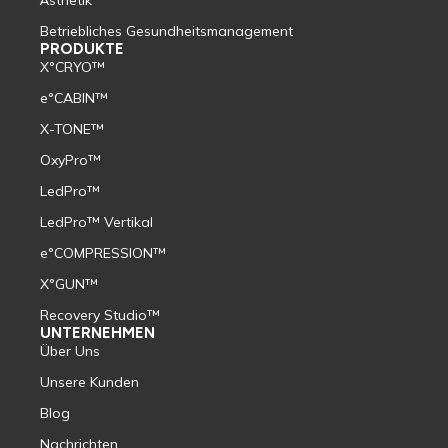
Betriebliches Gesundheitsmanagement
PRODUKTE
X°CRYO™
e°CABIN™
X-TONE™
OxyPro™
LedPro™
LedPro™ Vertikal
e°COMPRESSION™
X°GUN™
Recovery Studio™
UNTERNEHMEN
Über Uns
Unsere Kunden
Blog
Nachrichten