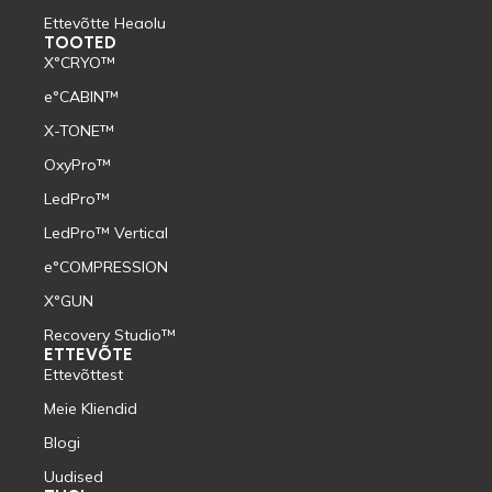
Ettevõtte Heaolu
TOOTED
X°CRYO™
e°CABIN™
X-TONE™
OxyPro™
LedPro™
LedPro™ Vertical
e°COMPRESSION
X°GUN
Recovery Studio™
ETTEVÕTE
Ettevõttest
Meie Kliendid
Blogi
Uudised