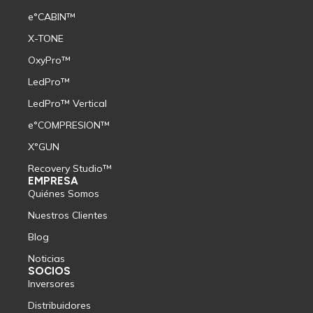
e°CABIN™
X-TONE
OxyPro™
LedPro™
LedPro™ Vertical
e°COMPRESION™
X°GUN
Recovery Studio™
EMPRESA
Quiénes Somos
Nuestros Clientes
Blog
Noticias
SOCIOS
Inversores
Distribuidores