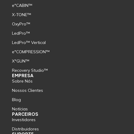
e°CABIN™
X-TONE™
OxyPro™
LedPro™
LedPro™ Vertical
e°COMPRESSION™
X°GUN™
Recovery Studio™
EMPRESA
Sobre Nós
Nossos Clientes
Blog
Notícias
PARCEIROS
Investidores
Distribuidores