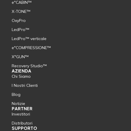
e°CABIN™
X-TONE™
OxyPro
LedPro™
LedPro™ verticale
e°COMPRESSIONE™
X°GUN™
Recovery Studio™
AZIENDA
Chi Siamo
I Nostri Clienti
Blog
Notizie
PARTNER
Investitori
Distributori
SUPPORTO