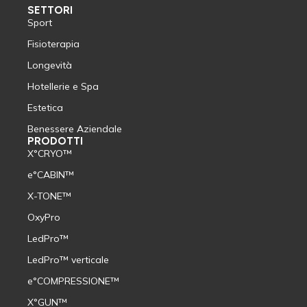
SETTORI
Sport
Fisioterapia
Longevità
Hotellerie e Spa
Estetica
Benessere Aziendale
PRODOTTI
X°CRYO™
e°CABIN™
X-TONE™
OxyPro
LedPro™
LedPro™ verticale
e°COMPRESSIONE™
X°GUN™