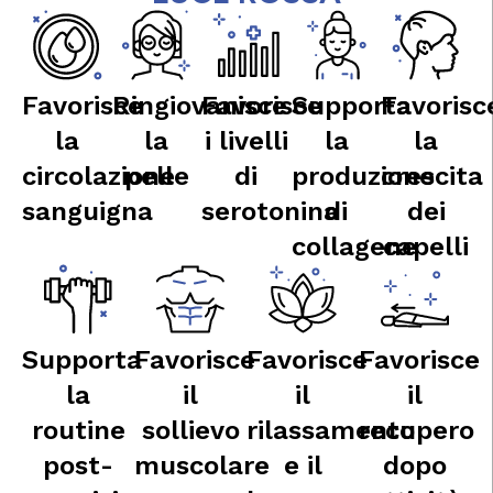
Favorisce
Ringiovanisce
Favorisce
Supporta
Favorisc
la
la
i livelli
la
la
circolazione
pelle
di
produzione
crescita
sanguigna
serotonina
di
dei
collagene
capelli
Supporta
Favorisce
Favorisce
Favorisce
la
il
il
il
routine
sollievo
rilassamento
recupero
post-
muscolare
e il
dopo