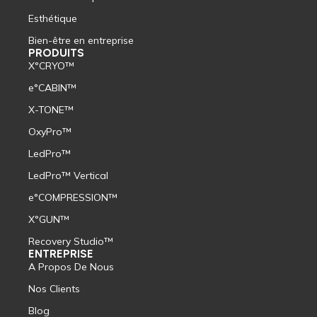
Esthétique
Bien-être en entreprise
PRODUITS
X°CRYO™
e°CABIN™
X-TONE™
OxyPro™
LedPro™
LedPro™ Vertical
e°COMPRESSION™
X°GUN™
Recovery Studio™
ENTREPRISE
A Propos De Nous
Nos Clients
Blog