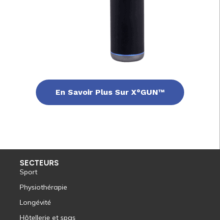
En Savoir Plus Sur X°GUN™
SECTEURS
Sport
Physiothérapie
Longévité
Hôtellerie et spas