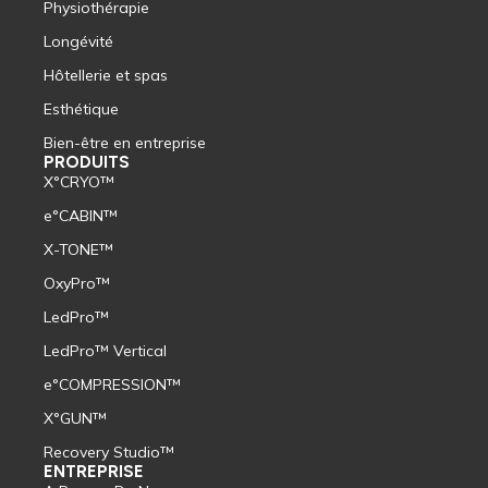
Physiothérapie
Longévité
Hôtellerie et spas
Esthétique
Bien-être en entreprise
PRODUITS
X°CRYO™
e°CABIN™
X-TONE™
OxyPro™
LedPro™
LedPro™ Vertical
e°COMPRESSION™
X°GUN™
Recovery Studio™
ENTREPRISE